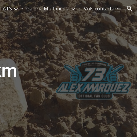
TATS
Galeria Multimèdia
Vols contactar?
ion
km