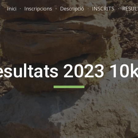
Inici
Inscripcions
Descripció
INSCRITS
RESUL
ip to main content
Skip to navigat
sultats 2023 1
0